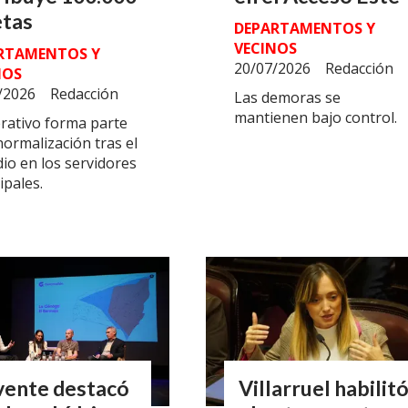
etas
DEPARTAMENTOS Y
VECINOS
RTAMENTOS Y
20/07/2026
Redacción
NOS
/2026
Redacción
Las demoras se
mantienen bajo control.
erativo forma parte
normalización tras el
io en los servidores
ipales.
vente destacó
Villarruel habilit