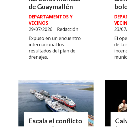
de Guaymallén
bol
DEPARTAMENTOS Y
DEPA
VECINOS
VECI
29/07/2026
Redacción
23/07
Expuso en un encuentro
El op
internacional los
de la 
resultados del plan de
incend
drenajes.
munic
Escala el conflicto
Cal