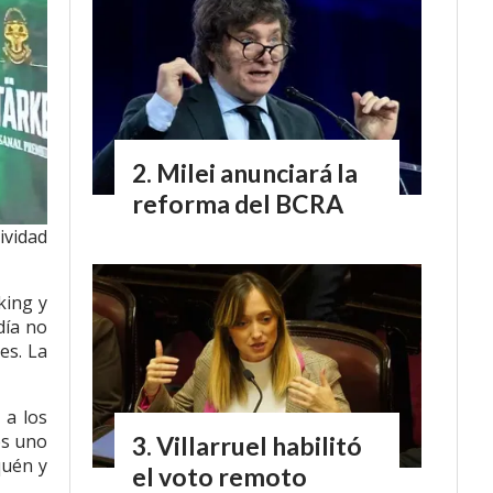
Milei anunciará la
reforma del BCRA
ividad
king y
día no
es. La
 a los
es uno
Villarruel habilitó
quén y
el voto remoto