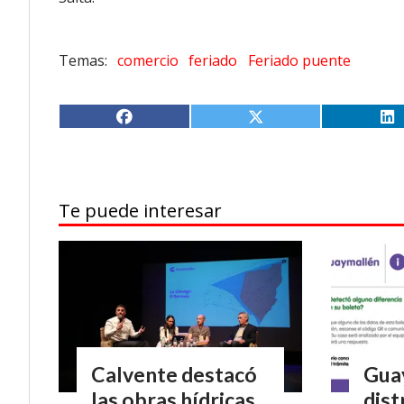
comercio
feriado
Feriado puente
Te puede interesar
Calvente destacó
Gua
las obras hídricas
dist