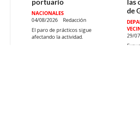
portuario
las 
de 
NACIONALES
04/08/2026
Redacción
DEPA
VECI
El paro de prácticos sigue
29/07
afectando la actividad.
Expus
inter
resul
drena
Milei presentó
Mile