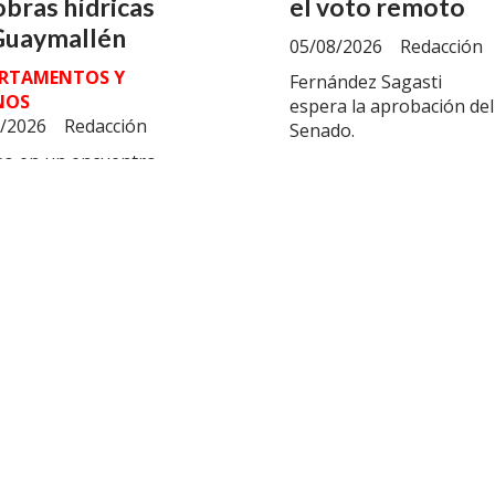
obras hídricas
el voto remoto
Guaymallén
05/08/2026
Redacción
RTAMENTOS Y
Fernández Sagasti
NOS
espera la aprobación del
/2026
Redacción
Senado.
o en un encuentro
nacional los
tados del plan de
jes.
i anunciará la
Petri exigió