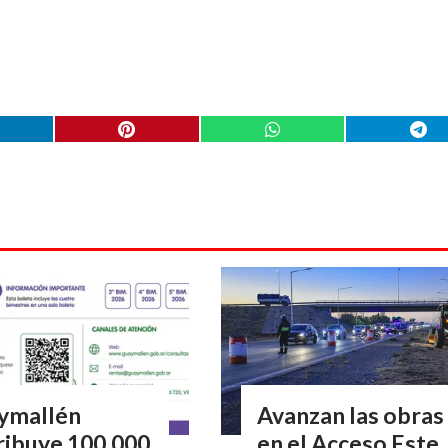
ymallén
Avanzan las obras
ribuye 100.000
en el Acceso Este