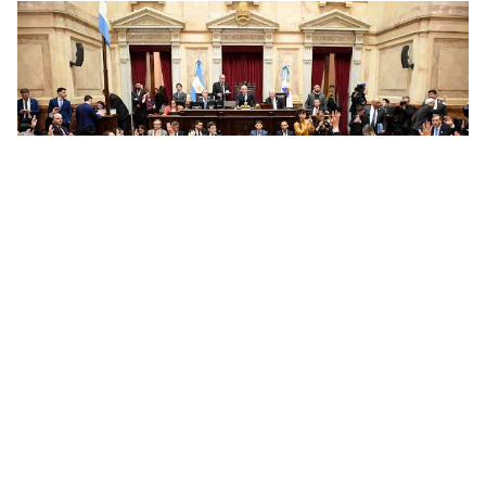
El Senado aprobó la ley de
propiedad privada
POLÍTICA
07/08/2026
Redacción
La iniciativa obtuvo media sanción y pasó a
Diputados.