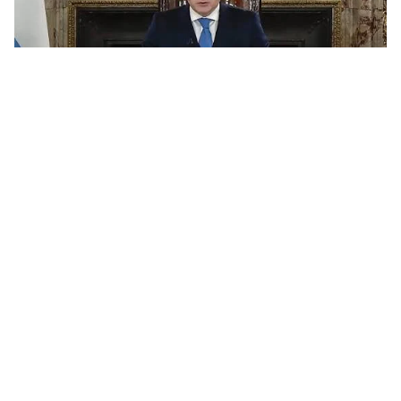
Lo que dejó la cadena nacional
POLÍTICA
31/07/2026
Redacción
Milei presentó medidas sobre economía,
defensa y combustibles