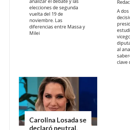
analizar el debate y las
Redac
elecciones de segunda
A dos
vuelta del 19 de
decisi
noviembre. Las
presi
diferencias entre Massa y
estudi
Milei
viceg
diputa
al ana
saber
clave 
Carolina Losada se
declaró neutral,