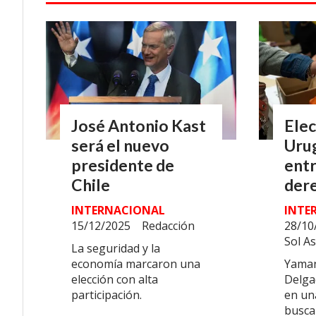
José Antonio Kast
Ele
será el nuevo
Urug
presidente de
entr
Chile
der
INTERNACIONAL
INTE
15/12/2025
Redacción
28/10
Sol A
La seguridad y la
economía marcaron una
Yaman
elección con alta
Delga
participación.
en un
busca 