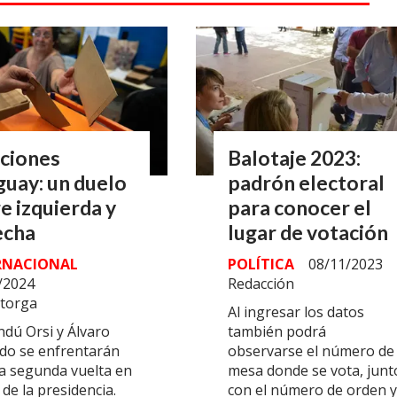
cciones
Balotaje 2023:
uay: un duelo
padrón electoral
e izquierda y
para conocer el
echa
lugar de votación
RNACIONAL
POLÍTICA
08/11/2023
/2024
Redacción
storga
Al ingresar los datos
dú Orsi y Álvaro
también podrá
do se enfrentarán
observarse el número de
a segunda vuelta en
mesa donde se vota, junt
de la presidencia.
con el número de orden y