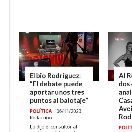
Elbio Rodríguez:
Al R
“El debate puede
dos 
aportar unos tres
anal
puntos al balotaje”
Cas
Avei
POLÍTICA
06/11/2023
Rod
Redacción
Lo dijo el consultor al
POLÍ