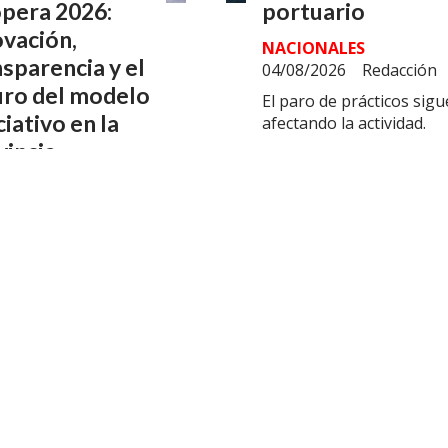
pera 2026:
portuario
ovación,
NACIONALES
sparencia y el
04/08/2026
Redacción
uro del modelo
El paro de prácticos sigu
iativo en la
afectando la actividad.
vincia
NOMÍA
/2026
Redacción
so en marcha una
 edición del
ntro provincial que
 a cooperativas,
sas, instituciones y
ismos públicos en
ve Cultural. Con
en la Economía del
imiento, la
iencia internacional