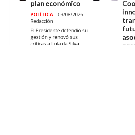
plan económico
Coo
inn
POLÍTICA
03/08/2026
tran
Redacción
fut
El Presidente defendió su
asoc
gestión y renovó sus
críticas a Lula da Silva.
pro
ECO
07/08
Se pu
nueva
encue
reúne
empre
organ
la Na
foco 
Conoc
exper