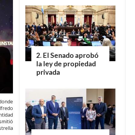
El Senado aprobó
la ley de propiedad
privada
 donde
lfredo
ntidad
smitió
trella