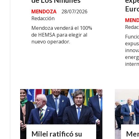
de Los Nihuiles
expe
Eur
MENDOZA
28/07/2026
Redacción
MEN
Redac
Mendoza venderá el 100%
de HEMSA para elegir al
Funci
nuevo operador.
expus
innova
energ
intern
Milei ratificó su
Men