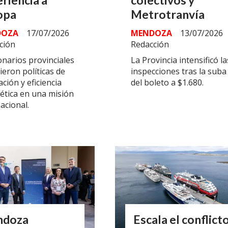
riencia a
colectivos y
opa
Metrotranvía
DOZA
17/07/2026
MENDOZA
13/07/2026
ción
Redacción
onarios provinciales
La Provincia intensificó la
ieron políticas de
inspecciones tras la suba
ción y eficiencia
del boleto a $1.680.
ética en una misión
acional.
doza
Escala el conflict